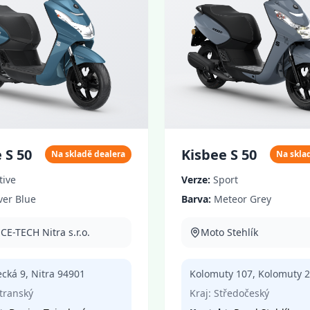
 S 50
Kisbee S 50
Na skladě dealera
Na skla
tive
Verze:
Sport
ver Blue
Barva:
Meteor Grey
E-TECH Nitra s.r.o.
Moto Stehlík
ecká 9
,
Nitra
94901
Kolomuty 107
,
Kolomuty
2
transký
Kraj:
Středočeský