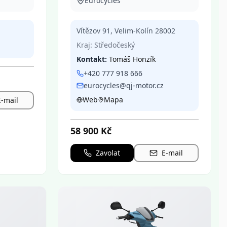
Eurocycles
Vítězov 91
,
Velim-Kolín
28002
Kraj:
Středočeský
Kontakt:
Tomáš Honzík
+420 777 918 666
eurocycles@qj-motor.cz
Web
Mapa
E-mail
58 900
Kč
Zavolat
E-mail