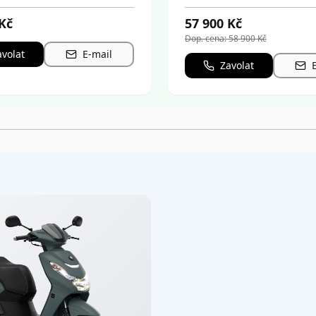
Kč
57 900
Kč
Dop. cena:
58 900
Kč
avolat
E-mail
Zavolat