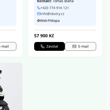
Kontakt:
Tomáš Blaha
+420 774 916 121
info@skutry.cz
Web
Mapa
57 900
Kč
E-mail
Zavolat
E-mail