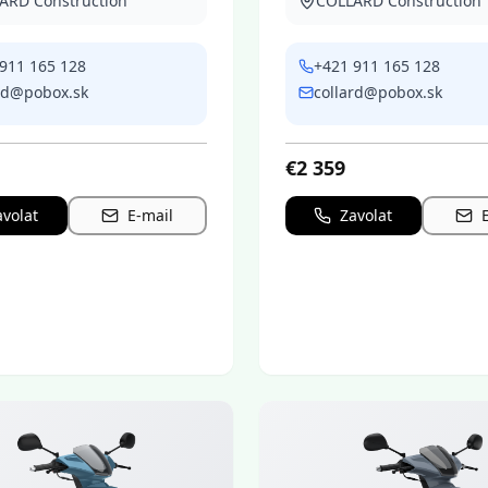
ARD Construction
COLLARD Construction
911 165 128
+421 911 165 128
rd@pobox.sk
collard@pobox.sk
€
2 359
avolat
E-mail
Zavolat