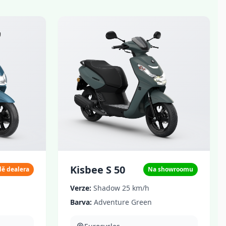
Kisbee S 50
dě dealera
Na showroomu
Verze:
Shadow 25 km/h
Barva:
Adventure Green