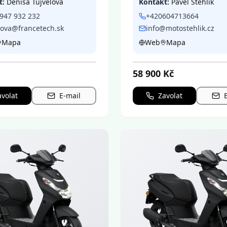
t:
Denisa Tujvelová
Kontakt:
Pavel Stehlík
947 932 232
+420604713664
lova@francetech.sk
info@motostehlik.cz
Mapa
Web
Mapa
58 900
Kč
avolat
E-mail
Zavolat