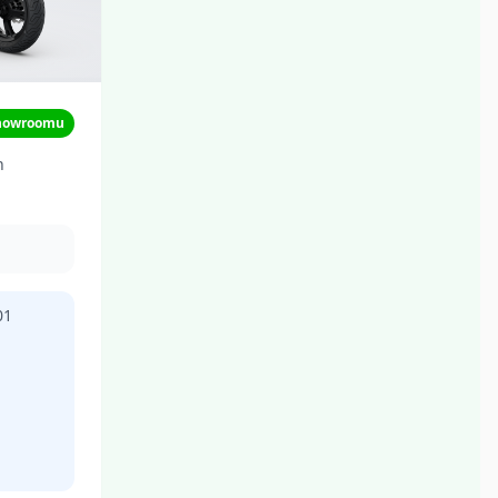
howroomu
h
01