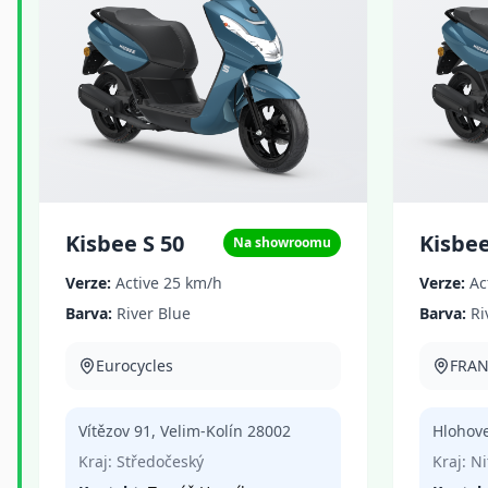
Kisbee S 50
Kisbee
Na showroomu
Verze:
Active 25 km/h
Verze:
Ac
Barva:
River Blue
Barva:
Ri
Eurocycles
FRANC
Vítězov 91
,
Velim-Kolín
28002
Hlohov
Kraj:
Středočeský
Kraj:
Ni