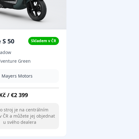
 S 50
Skladem v ČR
hadow
venture Green
d Mayers Motors
Kč
/
€
2 399
o stroj je na centrálním
v ČR a můžete jej objednat
u svého dealera