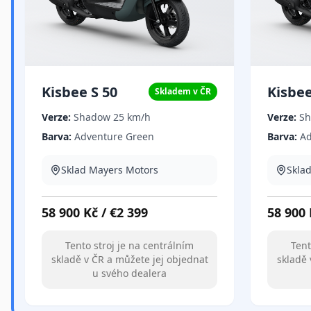
Kisbee S 50
Kisbee
Skladem v ČR
Verze:
Shadow 25 km/h
Verze:
S
Barva:
Adventure Green
Barva:
Ad
Sklad Mayers Motors
Skla
58 900
Kč
/
€
2 399
58 900
Tento stroj je na centrálním
Tent
skladě v ČR a můžete jej objednat
skladě 
u svého dealera