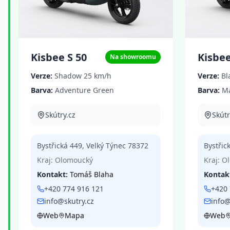
Kisbee S 50
Kisbee
Na showroomu
Verze:
Shadow 25 km/h
Verze:
Bl
Barva:
Adventure Green
Barva:
Ma
Skútry.cz
Skútr
Bystřická 449
,
Velký Týnec
78372
Bystřic
Kraj:
Olomoucký
Kraj:
O
Kontakt:
Tomáš Blaha
Kontak
+420 774 916 121
+420 
info@skutry.cz
info@
Web
Mapa
Web