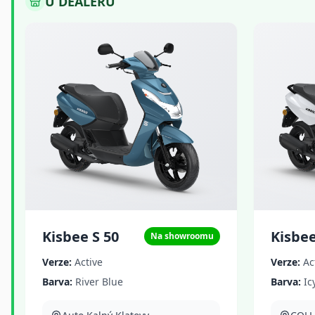
U DEALERŮ
Kisbee S 50
Kisbee
Na showroomu
Verze:
Active
Verze:
Ac
Barva:
River Blue
Barva:
Ic