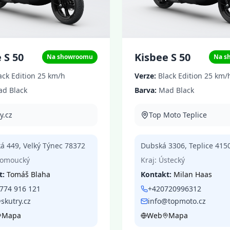
 S 50
Kisbee S 50
Na showroomu
Na s
ack Edition 25 km/h
Verze:
Black Edition 25 km/
d Black
Barva:
Mad Black
y.cz
Top Moto Teplice
ká 449
,
Velký Týnec
78372
Dubská 3306
,
Teplice
415
lomoucký
Kraj:
Ústecký
t:
Tomáš Blaha
Kontakt:
Milan Haas
774 916 121
+420720996312
skutry.cz
info@topmoto.cz
Mapa
Web
Mapa