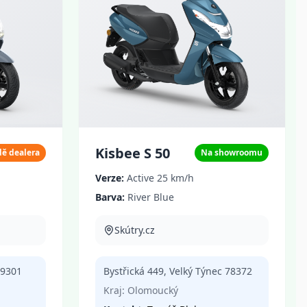
Kisbee S 50
dě dealera
Na showroomu
Verze:
Active 25 km/h
Barva:
River Blue
Skútry.cz
9301
Bystřická 449
,
Velký Týnec
78372
Kraj:
Olomoucký