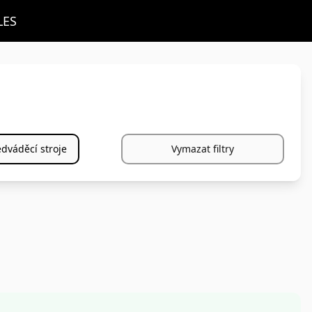
LES
dváděcí stroje
Vymazat filtry