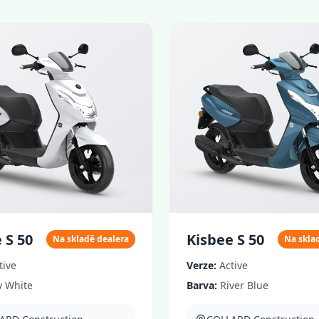
 S 50
Kisbee S 50
Na skladě dealera
Na skla
tive
Verze:
Active
y White
Barva:
River Blue