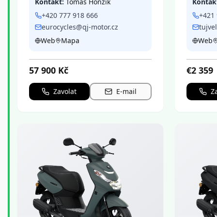
Kontakt:
Tomáš Honzík
Kontak
+420 777 918 666
+421 
eurocycles@qj-motor.cz
tujve
Web
Mapa
Web
57 900
Kč
€
2 359
Zavolat
E-mail
Z