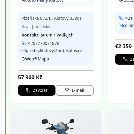
Auto Kalný Klatovy
COLL
Plzeňská 872/II
,
Klatovy
33901
+421 
colla
Kraj:
Jihočeský
Kontakt:
Jaromír Vadlejch
+4207773071879
€
2 359
prodej.klatovy@autokalny.cz
Web
Mapa
Z
57 900
Kč
Zavolat
E-mail